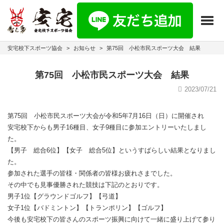
Toggl
安宅校下スポーツ協会
>
お知らせ
>
第75回 小松市民スポーツ大会 結果
第75回 小松市民スポーツ大会 結果
2023/07/21
第75回 小松市民スポーツ大会が令和5年7月16日（日）に開催され
安宅校下からも男子16種目、女子9種目に参加エントリーいたしまし
た。
【男子 総合6位】【女子 総合5位】というすばらしい結果となりまし
た。
参加された選手の皆様・関係者の皆様お疲れさまでした。
その中でも見事優勝された競技は下記のとおりです。
男子1位【グラウンドゴルフ】【弓道】
女子1位【バドミントン】【トランポリン】【ゴルフ】
今後も安宅校下の皆さんのスポーツ振興に向けて一緒に盛り上げて参り